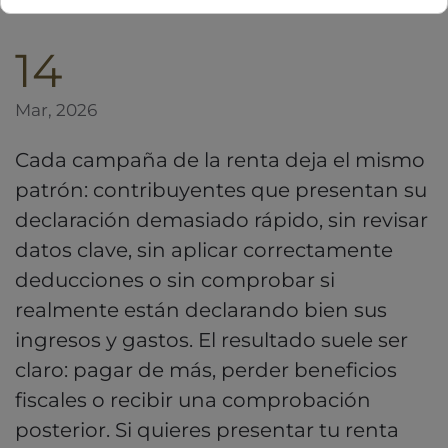
14
Mar, 2026
Cada campaña de la renta deja el mismo
patrón: contribuyentes que presentan su
declaración demasiado rápido, sin revisar
datos clave, sin aplicar correctamente
deducciones o sin comprobar si
realmente están declarando bien sus
ingresos y gastos. El resultado suele ser
claro: pagar de más, perder beneficios
fiscales o recibir una comprobación
posterior. Si quieres presentar tu renta