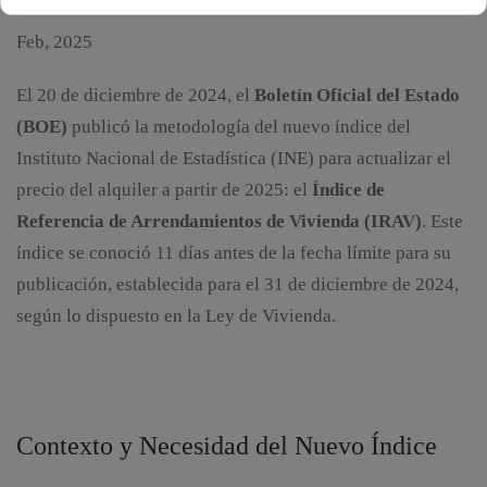
Feb, 2025
El 20 de diciembre de 2024, el
Boletín Oficial del Estado
(BOE)
publicó la metodología del nuevo índice del
Instituto Nacional de Estadística (INE) para actualizar el
precio del alquiler a partir de 2025: el
Índice de
Referencia de Arrendamientos de Vivienda (IRAV)
. Este
índice se conoció 11 días antes de la fecha límite para su
publicación, establecida para el 31 de diciembre de 2024,
según lo dispuesto en la Ley de Vivienda.
Contexto y Necesidad del Nuevo Índice