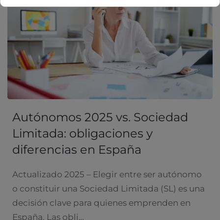
Autónomos 2025 vs. Sociedad
Limitada: obligaciones y
diferencias en España
Actualizado 2025 – Elegir entre ser autónomo
o constituir una Sociedad Limitada (SL) es una
decisión clave para quienes emprenden en
España. Las obli…